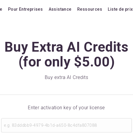
le
Pour Entreprises
Assistance
Ressources
Liste de prix
ques
Blog
Plans t
FAQ
Passer 
Buy Extra AI Credits
Forum
Mises 
(for only $5.00)
Raccourcis
Achete
Tutoriels vidéo
Extensi
Buy extra AI Credits
Documentation
Achete
Compatibilité
Acheter
Comment nous comp
Enter activation key of your license
Voter pour une fonctio
Historique des versio