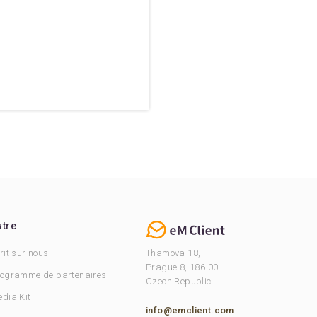
utre
rit sur nous
Thamova 18,
Prague 8, 186 00
ogramme de partenaires
Czech Republic
dia Kit
info@emclient.com