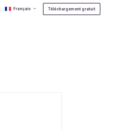
Français
Téléchargement gratuit
arifaires
à la version 10
Niveau Vie
r des licences supplémentaires
on de support VIP
r un Add-on IA
 des crédits IA supplémentaires
arons
nnalité
ns