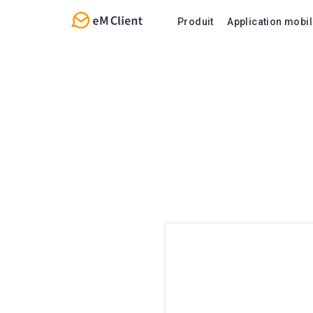
Produit
Application mobi
Aperçu
Caractéristi
E-mail
Assistance
Calendrier et tâches
FAQ
Contacts
Notes
Chat